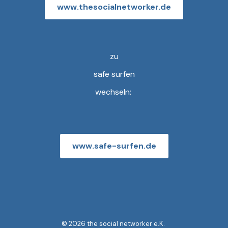
www.thesocialnetworker.de
zu
safe surfen
wechseln:
www.safe-surfen.de
© 2026 the social networker e.K.