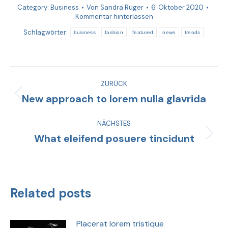
Category:
Business
Von
Sandra Rüger
6. Oktober 2020
Kommentar hinterlassen
Schlagwörter:
business
fashion
featured
news
trends
ZURÜCK
New approach to lorem nulla glavrida
NÄCHSTES
What eleifend posuere tincidunt
Related posts
Placerat lorem tristique