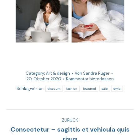
Category:
Art & design
Von
Sandra Rüger
20. Oktober 2020
Kommentar hinterlassen
Schlagwörter:
discount
fashion
featured
sale
style
ZURÜCK
Consectetur – sagittis et vehicula quis
risus