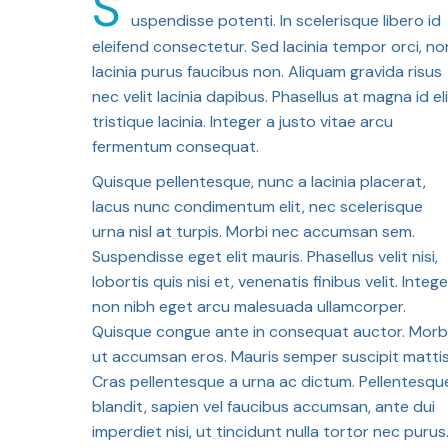
S
uspendisse potenti. In scelerisque libero id
eleifend consectetur. Sed lacinia tempor orci, no
lacinia purus faucibus non. Aliquam gravida risus
nec velit lacinia dapibus. Phasellus at magna id el
tristique lacinia. Integer a justo vitae arcu
fermentum consequat.
Quisque pellentesque, nunc a lacinia placerat,
lacus nunc condimentum elit, nec scelerisque
urna nisl at turpis. Morbi nec accumsan sem.
Suspendisse eget elit mauris. Phasellus velit nisi,
lobortis quis nisi et, venenatis finibus velit. Intege
non nibh eget arcu malesuada ullamcorper.
Quisque congue ante in consequat auctor. Morb
ut accumsan eros. Mauris semper suscipit mattis
Cras pellentesque a urna ac dictum. Pellentesqu
blandit, sapien vel faucibus accumsan, ante dui
imperdiet nisi, ut tincidunt nulla tortor nec purus