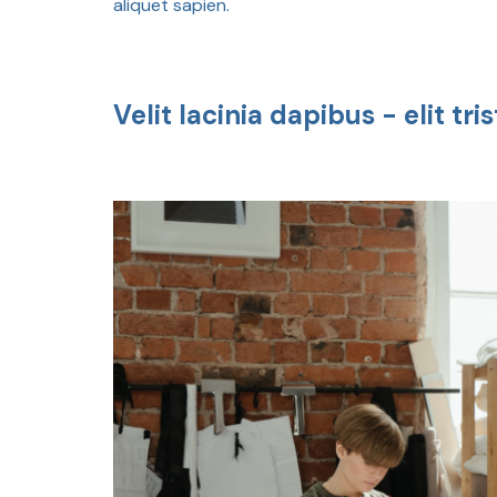
aliquet sapien.
Velit lacinia dapibus - elit tris