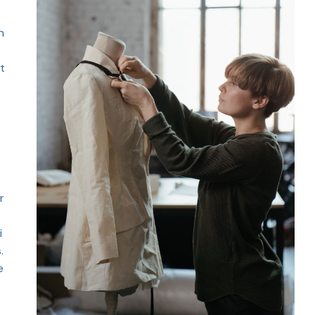
n
it
r
i
.
e
.