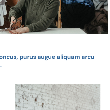
rhoncus, purus augue aliquam arcu
.